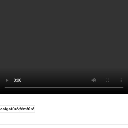
csigafúró
fémfúró