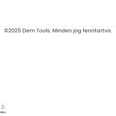
©2025 Dem Tools. Minden jog fenntartva.
áruház