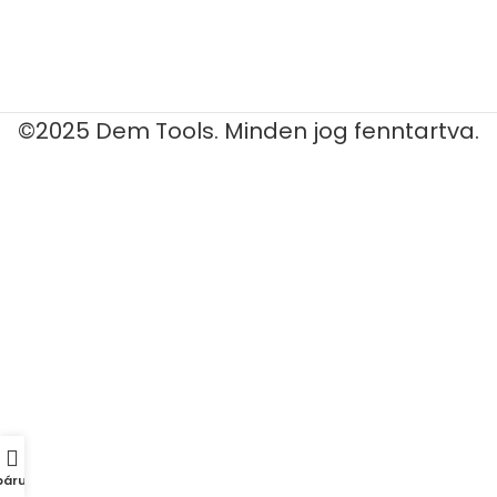
©2025 Dem Tools. Minden jog fenntartva.
áruház