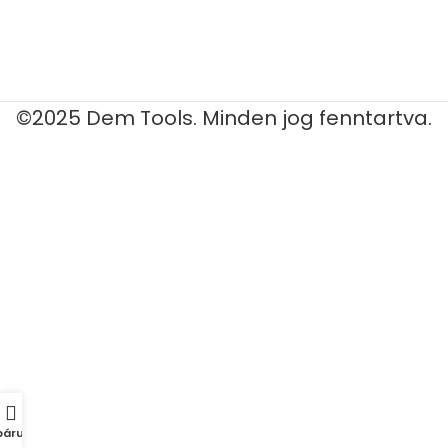
©2025 Dem Tools. Minden jog fenntartva.
áruház